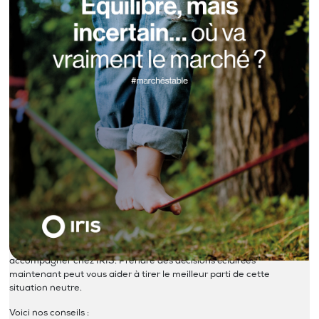
IRIS INDEX – Mois de mars 2025
Actuellement, le marché immobilier est en équilibre, avec une offre
et une demande relativement stable. C’est une bonne occasion
pour les acheteurs et les vendeurs de trouver des opportunités. Que
vous cherchiez à acheter ou à vendre, nous sommes là pour vous
accompagner chez IRIS. Prendre des décisions éclairées
maintenant peut vous aider à tirer le meilleur parti de cette
situation neutre.
Voici nos conseils :